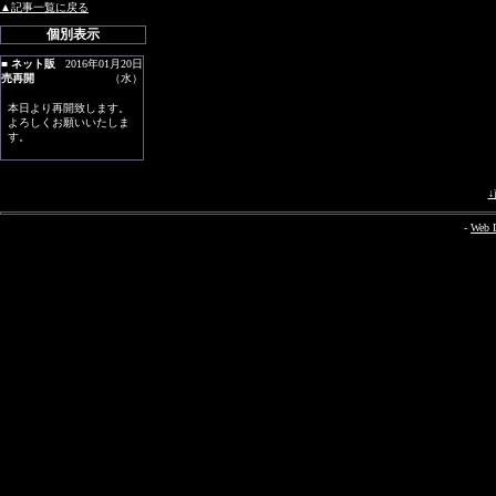
▲記事一覧に戻る
個別表示
■
ネット販
2016年01月20日
売再開
（水）
本日より再開致します。
よろしくお願いいたしま
す。
-
Web D