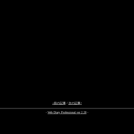
↓前の記事
/
次の記事↑
-
Web Diary Professional ver 2.28
-