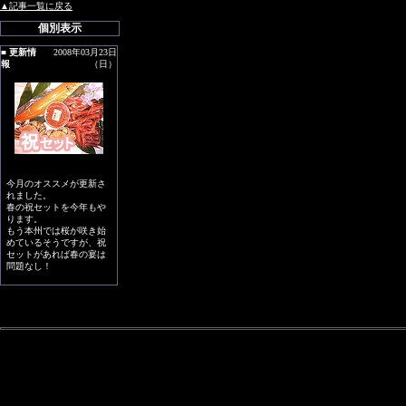
▲記事一覧に戻る
個別表示
■
更新情
2008年03月23日
報
（日）
今月のオススメが更新さ
れました。
春の祝セットを今年もや
ります。
もう本州では桜が咲き始
めているそうですが、祝
セットがあれば春の宴は
問題なし！